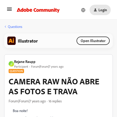
Login
Questions
Illustrator
Open Illustrator
Rejane Raupp
R
Participant
Forum|Forum|7 years ago
QUESTION
CAMERA RAW NÃO ABRE
AS FOTOS E TRAVA
Forum|Forum|7 years ago
16 replies
Boa noite!