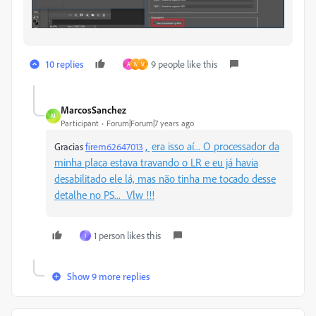
10 replies
9 people like this
A
N
V
MarcosSanchez
M
Participant
Forum|Forum|7 years ago
era isso aí... O processador da
Gracias
firem62647013
​
,
minha placa estava travando o LR e eu já havia
desabilitado ele lá, mas não tinha me tocado desse
detalhe no PS... Vlw !!!
1 person likes this
I
Show 9 more replies