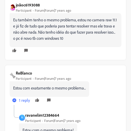
joãoc6193088
Participant
Forum|Forum|7 years ago
Eu também tenho o mesmo problema, estou no camera raw 11.1
e já fiz de tudo que poderia para tentar resolver mas ele trava e
não abre nada. Não tenho idéia do que fazer para resolver isso...
o pc é novo tb com windows 10
ReBlanco
Participant
Forum|Forum|7 years ago
Estou com exatamente o mesmo problema...
1 reply
ravanelim12384664
R
Participant
Forum|Forum|7 years ago
Estou com o mesmo problema!