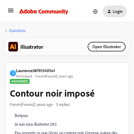
Login
Questions
Illustrator
Open Illustrator
Laurence38791510l1o1
L
Participant
Forum|Forum|2 years ago
ANSWERED
Contour noir imposé
Forum|Forum|2 years ago
3 replies
Bonjour,
Je suis sous illustrator 28.5
Peu importe ce que j'écris, un contour noir s'impose autour des