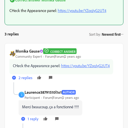
CHeck the Appearance panel:
https://youtu.be/YZooJyG2UT4
3 replies
Sort by
:
Newest first
Monika Gause
CORRECT ANSWER
Community Expert
Forum|Forum|2 years ago
CHeck the Appearance panel:
https://youtu.be/YZooJyG2UT4
2 replies
Laurence38791510l1o1
AUTHOR
L
Participant
Forum|Forum|2 years ago
Merci beaucoup, ça a fonctionné !!!!
1 reply