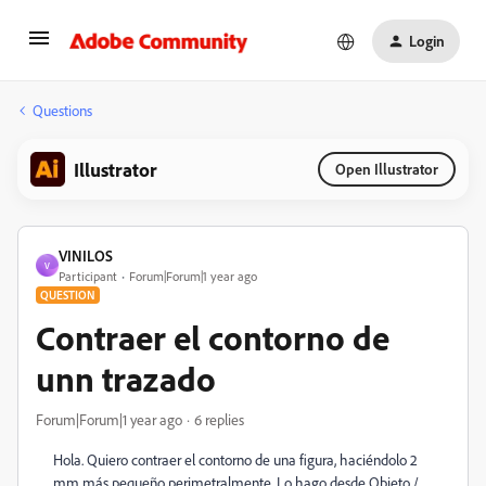
Login
Questions
Illustrator
Open Illustrator
VINILOS
V
Participant
Forum|Forum|1 year ago
QUESTION
Contraer el contorno de
unn trazado
Forum|Forum|1 year ago
6 replies
Hola. Quiero contraer el contorno de una figura, haciéndolo 2
mm más pequeño perimetralmente. Lo hago desde Objeto /