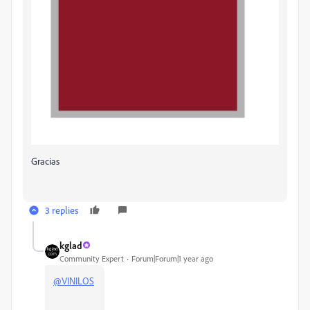
Gracias
3 replies
kglad
Community Expert
Forum|Forum|1 year ago
@VINILOS