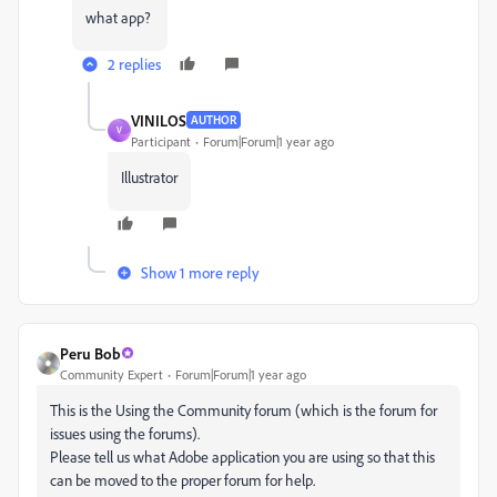
what app?
2 replies
VINILOS
AUTHOR
V
Participant
Forum|Forum|1 year ago
Illustrator
Show 1 more reply
Peru Bob
Community Expert
Forum|Forum|1 year ago
This is the Using the Community forum (which is the forum for
issues using the forums).
Please tell us what Adobe application you are using so that this
can be moved to the proper forum for help.