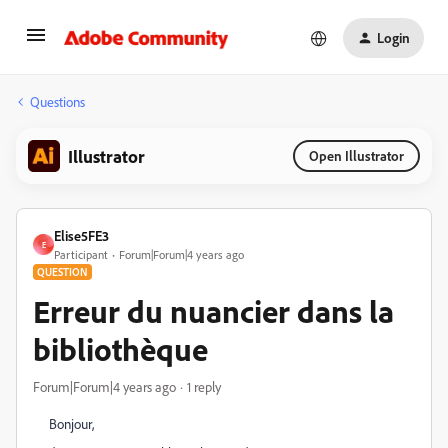
Login
Questions
Illustrator
Open Illustrator
Elise5FE3
E
Participant
Forum|Forum|4 years ago
QUESTION
Erreur du nuancier dans la
bibliothèque
Forum|Forum|4 years ago
1 reply
Bonjour,