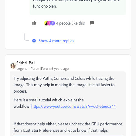
funcionó bien.
4 people like this
E
D
Show 4 more replies
Srishti_Bali
Legend
Forum|Forum|6 years ago
Try adjusting the Paths, Corners and Colors while tracing the
image. This may help in making the image little bit faster to
process.
Here is a small tutorial which explains the
workflow:
https://www.youtube.com/watch?v=qO-eteeo544
If that doesn't help either, please uncheck the GPU performance
from Illustrator Preferences and let us know if that helps.