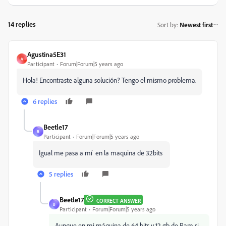
14 replies
Sort by
:
Newest first
Agustina5E31
A
Participant
Forum|Forum|5 years ago
Hola! Encontraste alguna solución? Tengo el mismo problema.
6 replies
Beetle17
B
Participant
Forum|Forum|5 years ago
Igual me pasa a mí en la maquina de 32bits
5 replies
Beetle17
CORRECT ANSWER
B
Participant
Forum|Forum|5 years ago
Aunque en mi máquina de 64 bits y 12 gb de Ram si