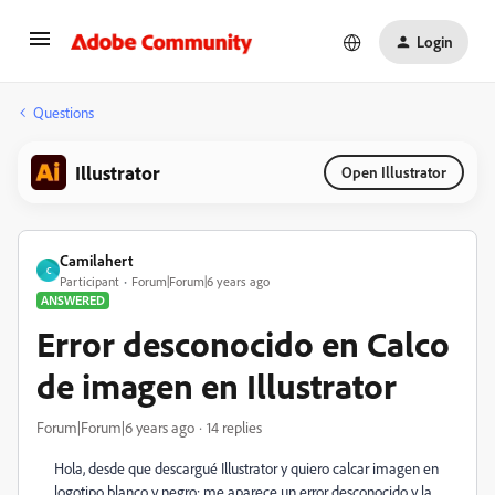
Login
Questions
Illustrator
Open Illustrator
Camilahert
C
Participant
Forum|Forum|6 years ago
ANSWERED
Error desconocido en Calco
de imagen en Illustrator
Forum|Forum|6 years ago
14 replies
Hola, desde que descargué Illustrator y quiero calcar imagen en
logotipo blanco y negro; me aparece un error desconocido y la