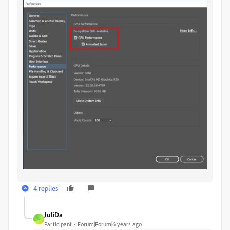
4 replies
JuliDa
J
Participant
Forum|Forum|6 years ago