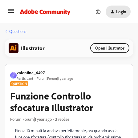
Login
Questions
Illustrator
Open Illustrator
valentina_6497
V
Participant
Forum|Forum|1 year ago
QUESTION
Funzione Controllo
sfocatura Illustrator
Forum|Forum|1 year ago
2 replies
Fino a 10 minuti fa andava perfettamente, ora quando uso la
funzione sfocatura (controllo sfocatura) mi da problemi: prima