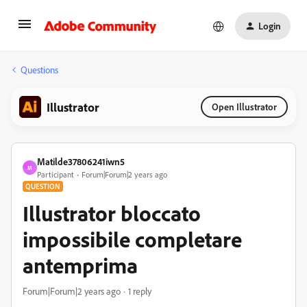
Login
Questions
Illustrator
Open Illustrator
Matilde37806241iwn5
M
Participant
Forum|Forum|2 years ago
QUESTION
Illustrator bloccato
impossibile completare
antemprima
Forum|Forum|2 years ago
1 reply