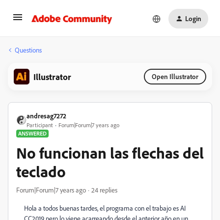
Login
Questions
Illustrator
Open Illustrator
andresag7272
Participant
Forum|Forum|7 years ago
ANSWERED
No funcionan las flechas del
teclado
Forum|Forum|7 years ago
24 replies
Hola a todos buenas tardes, el programa con el trabajo es AI
CC2019 pero lo viene acarreando desde el anterior año en un