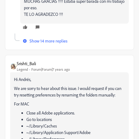
MUCHAS GRACIAS !!!! Estaba super barada con mi trabajo
por eso.
TE LO AGRADEZCO !!!
Show 14 more replies
Srishti_Bali
Legend
Forum|Forum|7 years ago
Hi Andrés,
We are sorry to hear about this issue. I would request if you can
try resetting preferences by renaming the folders manually:
For MAC
Close all Adobe applications.
Go to locations
~/Library/Caches
~/Library/Application Support/Adobe
~/Library/Preferences