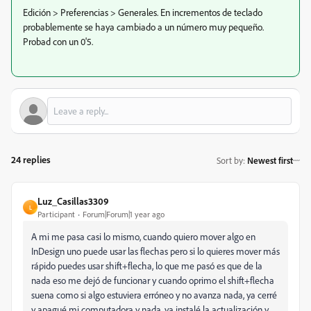
Edición > Preferencias > Generales. En incrementos de teclado
probablemente se haya cambiado a un número muy pequeño.
Probad con un 0'5.
24 replies
Sort by
:
Newest first
Luz_Casillas3309
L
Participant
Forum|Forum|1 year ago
A mi me pasa casi lo mismo, cuando quiero mover algo en
InDesign uno puede usar las flechas pero si lo quieres mover más
rápido puedes usar shift+flecha, lo que me pasó es que de la
nada eso me dejó de funcionar y cuando oprimo el shift+flecha
suena como si algo estuviera erróneo y no avanza nada, ya cerré
y apagué mi computadora y nada, ya instalé la actualización y