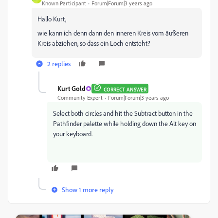
Known Participant
Forum|Forum|3 years ago
Hallo Kurt,
wie kann ich denn dann den inneren Kreis vom äußeren
Kreis abziehen, so dass ein Loch entsteht?
2 replies
Kurt Gold
CORRECT ANSWER
Community Expert
Forum|Forum|3 years ago
Select both circles and hit the Subtract button in the
Pathfinder palette while holding down the Alt key on
your keyboard.
Show 1 more reply