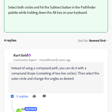
Select both circles and hit the Subtract button in the Pathfinder
palette while holding down the Alt key on your keyboard.
4 replies
Sort by
:
Newest first
Kurt Gold
Community Expert
Forum|Forum|3 years ago
Instead of using a compound path, you can do it with a
compound shape (consisting of two live circles). Then select the
outer circle and change the angles as desired.
3 replies
ts1
AUTHOR
T