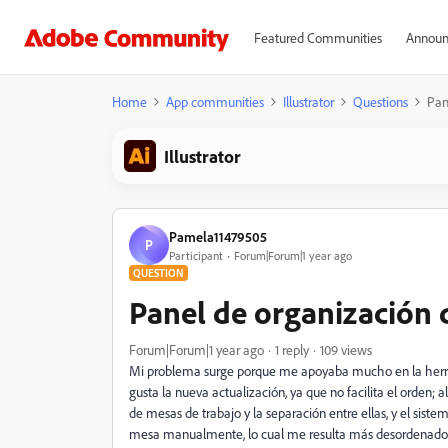
Featured Communities
Announ
Home
App communities
Illustrator
Questions
Pan
Illustrator
Pamela11479505
P
Participant
Forum|Forum|1 year ago
QUESTION
Panel de organización 
Forum|Forum|1 year ago
1 reply
109 views
Mi problema surge porque me apoyaba mucho en la herra
gusta la nueva actualización, ya que no facilita el orden; al
de mesas de trabajo y la separación entre ellas, y el si
mesa manualmente, lo cual me resulta más desordenado y