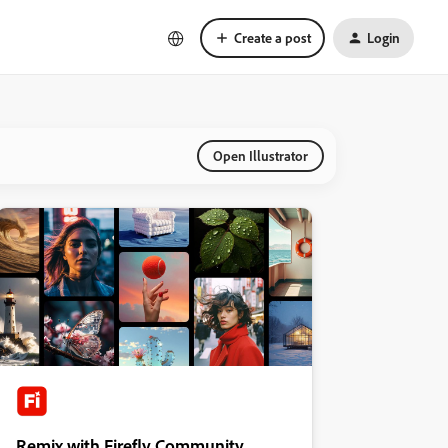
Create a post
Login
Open Illustrator
Remix with Firefly Community