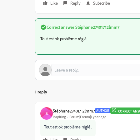
Like
Reply
Subscribe
Correct answer
Stéphane27401712lmm7
Tout est ok problème réglé .
1 reply
Stéphane27401712lmm7
AUTHOR
CORRECT ANS
S
Inspiring
Forum|Forum|1 year ago
Tout est ok problème réglé .
Like
Reply