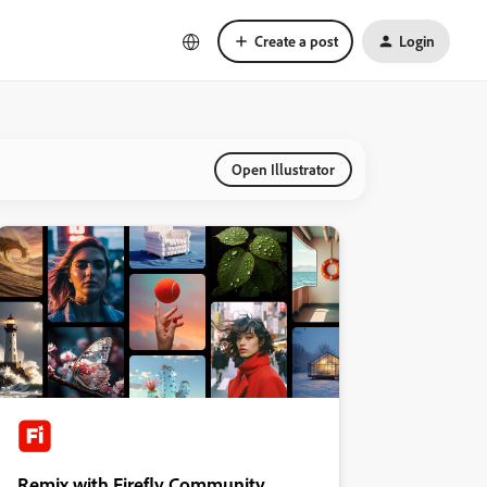
Create a post
Login
Open Illustrator
Remix with Firefly Community