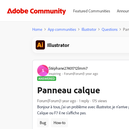
Featured Communities
Announ
Home
App communities
Illustrator
Questions
Pan
Illustrator
Stéphane27401712lmm7
S
Inspiring
Forum|Forum|1 year ago
ANSWERED
Panneau calque
Forum|Forum|1 year ago
1 reply
175 views
Bonjour à tous, j'ai un problème avec illustrator, je n'ar
Calque ou F7 il ne s'affiche pas.
Bug
How-to