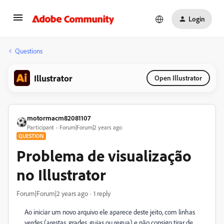
Login
Questions
Illustrator
Open Illustrator
motormacm82081107
Participant
Forum|Forum|2 years ago
QUESTION
Problema de visualização
no Illustrator
Forum|Forum|2 years ago
1 reply
Ao iniciar um novo arquivo ele aparece deste jeito, com linhas
verdes (arestas, grades, guias ou regua) e não consigo tirar de