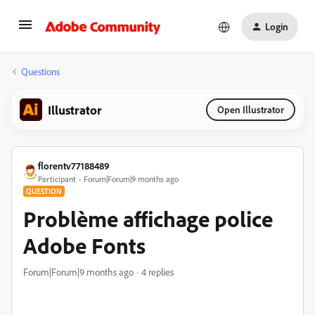
Login
Questions
Illustrator
Open Illustrator
florentv77188489
Participant
Forum|Forum|9 months ago
QUESTION
Problème affichage police
Adobe Fonts
Forum|Forum|9 months ago
4 replies