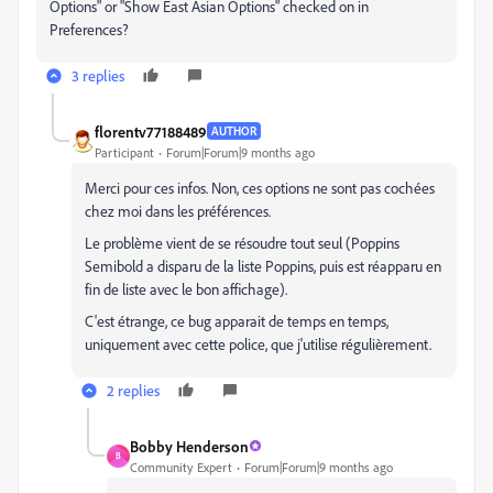
Options" or "Show East Asian Options" checked on in
Preferences?
3 replies
florentv77188489
AUTHOR
Participant
Forum|Forum|9 months ago
Merci pour ces infos. Non, ces options ne sont pas cochées
chez moi dans les préférences.
Le problème vient de se résoudre tout seul (Poppins
Semibold a disparu de la liste Poppins, puis est réapparu en
fin de liste avec le bon affichage).
C'est étrange, ce bug apparait de temps en temps,
uniquement avec cette police, que j'utilise régulièrement.
2 replies
Bobby Henderson
B
Community Expert
Forum|Forum|9 months ago