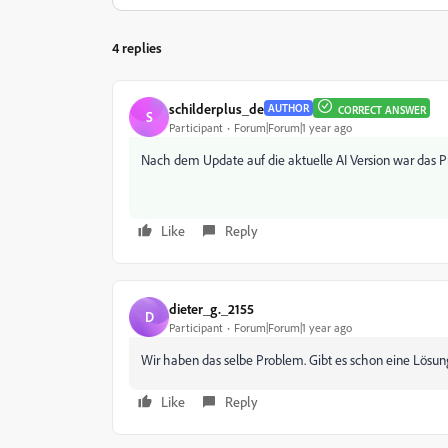
4 replies
schilderplus_de
AUTHOR
CORRECT ANSWER
S
Participant
Forum|Forum|1 year ago
Nach dem Update auf die aktuelle AI Version war das P
Like
Reply
dieter_g._2155
D
Participant
Forum|Forum|1 year ago
Wir haben das selbe Problem. Gibt es schon eine Lösun
Like
Reply