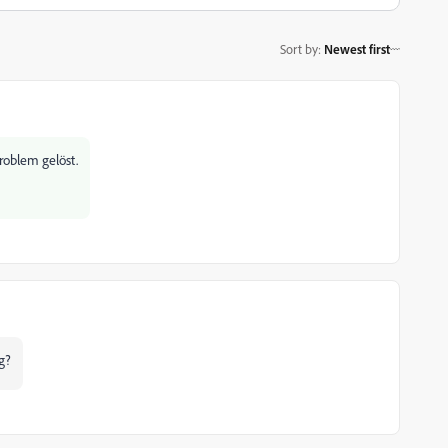
Sort by
:
Newest first
roblem gelöst.
g?