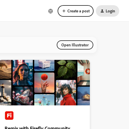
Create a post
Login
Open Illustrator
Remix with Firefly Community