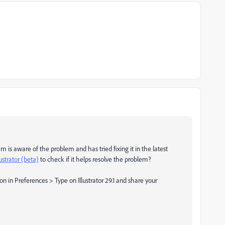
m is aware of the problem and has tried fixing it in the latest
lustrator (beta)
to check if it helps resolve the problem?
ion in Preferences > Type on Illustrator 29.1 and share your