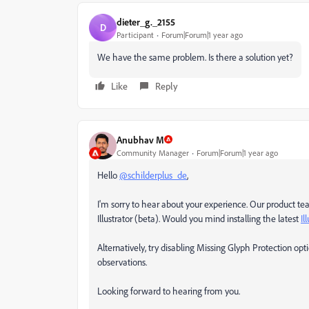
dieter_g._2155
D
Participant
Forum|Forum|1 year ago
We have the same problem. Is there a solution yet?
Like
Reply
Anubhav M
Community Manager
Forum|Forum|1 year ago
Hello
@schilderplus_de
,
I'm sorry to hear about your experience. Our product tea
Illustrator (beta). Would you mind installing the latest
Il
Alternatively, try disabling Missing Glyph Protection opt
observations.
Looking forward to hearing from you.