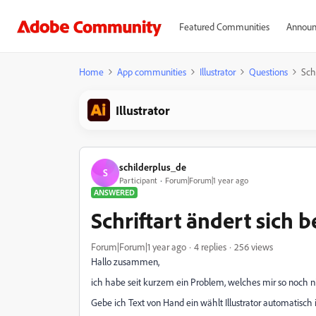
Featured Communities
Announ
Home
App communities
Illustrator
Questions
Sch
Illustrator
schilderplus_de
S
Participant
Forum|Forum|1 year ago
ANSWERED
Schriftart ändert sich 
Forum|Forum|1 year ago
4 replies
256 views
Hallo zusammen,
ich habe seit kurzem ein Problem, welches mir so noch n
Gebe ich Text von Hand ein wählt Illustrator automatisch