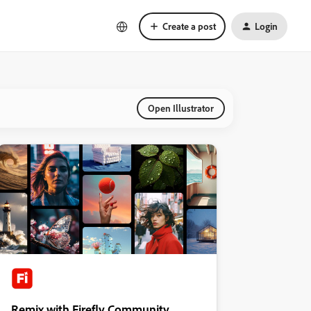
Create a post
Login
Open Illustrator
Remix with Firefly Community