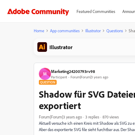
Featured Communities
Announ
Home
App communities
Illustrator
Questions
Sha
Illustrator
Marketing24200793rv98
M
Participant
Forum|Forum|3 years ago
QUESTION
Shadow für SVG Dateien
exportiert
Forum|Forum|3 years ago
3 replies
870 views
Aktuell versuche ich einen Kreis mit Shadow als SVG zu e
Aber das exportierte SVG file sieht furchtbar aus. Der 