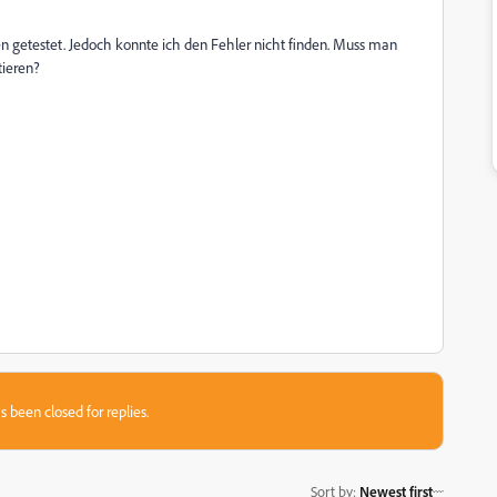
 getestet. Jedoch konnte ich den Fehler nicht finden. Muss man
tieren?
s been closed for replies.
Sort by
:
Newest first