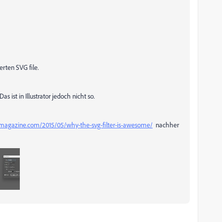
rten SVG file.
s ist in Illustrator jedoch nicht so.
agazine.com/2015/05/why-the-svg-filter-is-awesome/
nachher