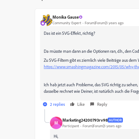
Monika Gause
Community Expert
Forum|Forum|3 years ago
Das ist ein SVG-Effekt, richtig?
Da müsste man dann an die Optionen ran, d.h., den Cod
Zu SVG-Filtern gibt es ziemlich viele Beiträge aus dem
https://www.smashingmagazine.com/2015/05/why-the-
Ich hab jetzt auch Probleme, das SVG richtig zu sehen
dasselbe rechnet wie Deiner, ist natürlich auch die Frag
2 replies
Like
Reply
Marketing24200793rv98
AUTHOR
M
Participant
Forum|Forum|3 years ago
Hi,