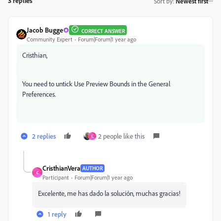
3 replies
Sort by
:
Newest first
Jacob Bugge
CORRECT ANSWER
Community Expert
Forum|Forum|1 year ago
Cristhian,
You need to untick Use Preview Bounds in the General
Preferences.
2 replies
2 people like this
C
CristhianVera
AUTHOR
C
Participant
Forum|Forum|1 year ago
Excelente, me has dado la solución, muchas gracias!
1 reply