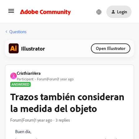
Login
Questions
Illustrator
Open Illustrator
CristhianVera
C
Participant
Forum|Forum|1 year ago
ANSWERED
Trazos también consideran
la medida del objeto
Forum|Forum|1 year ago
3 replies
Buen día,