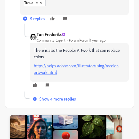
Trova_e_sostituisci.pdf
5 replies
Ton Frederiks
Community Expert
Forum|Forum|1 year ago
There is also the Recolor Artwork that can replace
colors.
https://helpx.adobe.com/illustrator/using/recolor-
artwork.html
Show 4 more replies