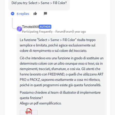
Did you try: Select > Same > Fill Color?
6 replies
Timotei0101
AUTHOR
T
Participating Frequently
Forum|Forum|1 year ago
La funzione "Select > Same > Fill Color" risulta troppo
semplice e limitata, poiché agisce esclusivamente sul
colore di riempimento o sul colore del tracciato.
Ciò che intendevo era una funzione in grado di sostituire un
determinato colore con un altro ovunque esso si trovi, sia in
riempimenti, tracciati, sfumature, e così via. Gli utenti che
hanno lavorato con FREEHAND, o quelli che utilizzano ART
PRO o PACKZ, sapranno esattamente a cosa mi riferisco,
poiché in questi programmi esiste già questa funzionalità.
Possiamo chiedere al team di illustrator di implementare
questa finzione?
Allego un pdf esemplificatico.