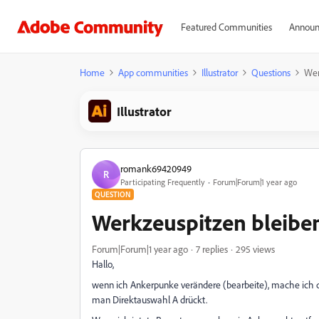
Featured Communities
Announ
Home
App communities
Illustrator
Questions
Wer
Illustrator
romank69420949
R
Participating Frequently
Forum|Forum|1 year ago
QUESTION
Werkzeuspitzen bleibe
Forum|Forum|1 year ago
7 replies
295 views
Hallo,
wenn ich Ankerpunke verändere (bearbeite), mache ich
man Direktauswahl A drückt.