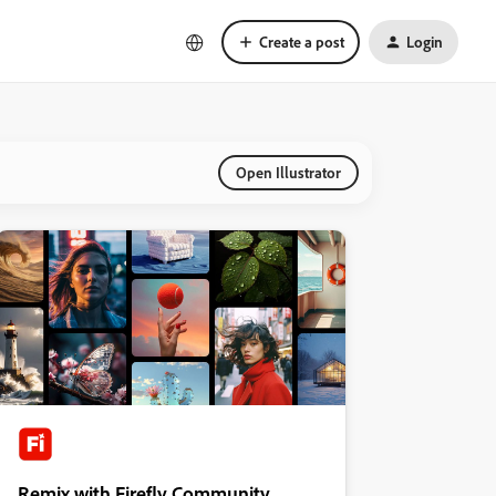
Create a post
Login
Open Illustrator
Remix with Firefly Community