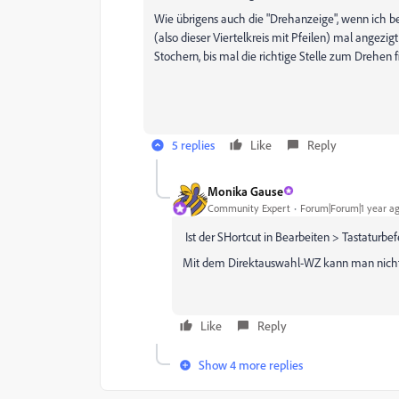
Wie übrigens auch die "Drehanzeige", wenn ich be
(also dieser Viertelkreis mit Pfeilen) mal angezigt
Stochern, bis mal die richtige Stelle zum Drehen fi
5 replies
Like
Reply
Monika Gause
Community Expert
Forum|Forum|1 year a
Ist der SHortcut in Bearbeiten > Tastaturbe
Mit dem Direktauswahl-WZ kann man nicht
Like
Reply
Show 4 more replies