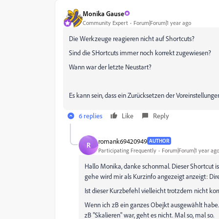
Monika Gause
Community Expert
Forum|Forum|1 year ago
Die Werkzeuge reagieren nicht auf Shortcuts?
Sind die SHortcuts immer noch korrekt zugewiesen?
Wann war der letzte Neustart?
Es kann sein, dass ein Zurücksetzen der Voreinstellungen
6 replies
Like
Reply
romank69420949
AUTHOR
R
Participating Frequently
Forum|Forum|1 year ag
Hallo Monika, danke schonmal. Dieser Shortcut ist
gehe wird mir als Kurzinfo angezeigt anzeigt: Di
Ist dieser Kurzbefehl vielleicht trotzdem nicht k
Wenn ich zB ein ganzes Obejkt ausgewählt habe.. 
zB "Skalieren" war, geht es nicht. Mal so, mal so.