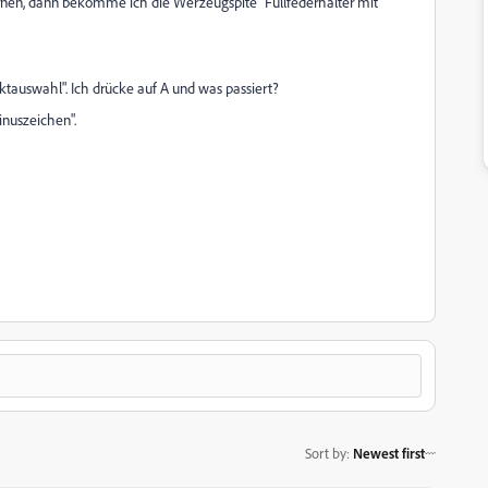
nen, dann bekomme ich die Werzeugspite "Füllfederhalter mit
ktauswahl". Ich drücke auf A und was passiert?
Minuszeichen".
Sort by
:
Newest first