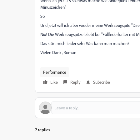
Wenn ich jetzt zB so etwas mache wie Ankerpunkt entfer
Minuszeichen".
So.
Und jetzt will ich aber wieder meine Werkzeugspite "Dire
Nix! Die Werkzeugspitze bliebt bei "Füllfederhalter mit 
Das stört mich leider sehr. Was kann man machen?
Vielen Dank, Roman
Performance
Like
Reply
Subscribe
7 replies