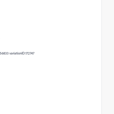
2
6833 variationID:172747