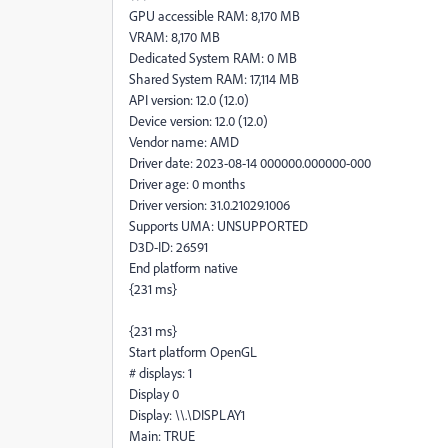
GPU accessible RAM: 8,170 MB
VRAM: 8,170 MB
Dedicated System RAM: 0 MB
Shared System RAM: 17,114 MB
API version: 12.0 (12.0)
Device version: 12.0 (12.0)
Vendor name: AMD
Driver date: 2023-08-14 000000.000000-000
Driver age: 0 months
Driver version: 31.0.21029.1006
Supports UMA: UNSUPPORTED
D3D-ID: 26591
End platform native
{231 ms}
{231 ms}
Start platform OpenGL
# displays: 1
Display 0
Display: \\.\DISPLAY1
Main: TRUE