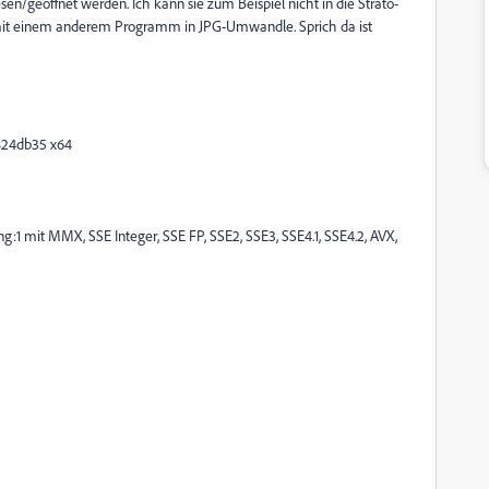
n/geöffnet werden. Ich kann sie zum Beispiel nicht in die Strato-
mit einem anderem Programm in JPG-Umwandle. Sprich da ist
824db35 x64
g:1 mit MMX, SSE Integer, SSE FP, SSE2, SSE3, SSE4.1, SSE4.2, AVX,