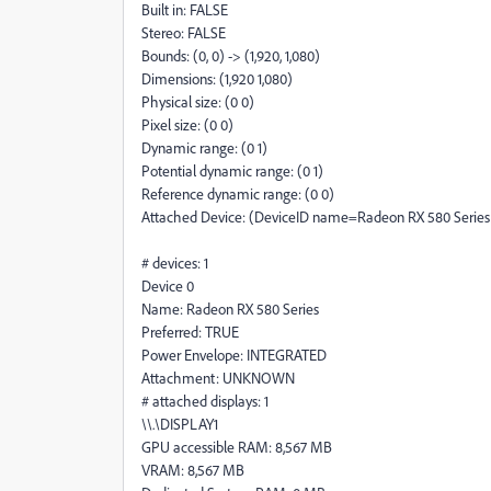
Built in: FALSE
Stereo: FALSE
Bounds: (0, 0) -> (1,920, 1,080)
Dimensions: (1,920 1,080)
Physical size: (0 0)
Pixel size: (0 0)
Dynamic range: (0 1)
Potential dynamic range: (0 1)
Reference dynamic range: (0 0)
Attached Device: (DeviceID name=Radeon RX 580 Series
# devices: 1
Device 0
Name: Radeon RX 580 Series
Preferred: TRUE
Power Envelope: INTEGRATED
Attachment: UNKNOWN
# attached displays: 1
\\.\DISPLAY1
GPU accessible RAM: 8,567 MB
VRAM: 8,567 MB