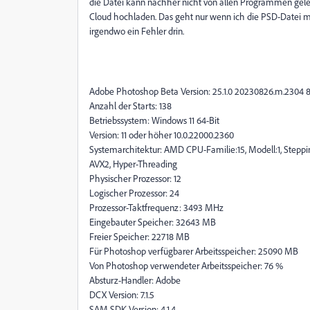
die Datei kann nachher nicht von allen Programmen gelese
Cloud hochladen. Das geht nur wenn ich die PSD-Datei 
irgendwo ein Fehler drin.
Adobe Photoshop Beta Version: 25.1.0 20230826.m.2304 
Anzahl der Starts: 138
Betriebssystem: Windows 11 64-Bit
Version: 11 oder höher 10.0.22000.2360
Systemarchitektur: AMD CPU-Familie:15, Modell:1, Steppin
AVX2, Hyper-Threading
Physischer Prozessor: 12
Logischer Prozessor: 24
Prozessor-Taktfrequenz: 3493 MHz
Eingebauter Speicher: 32643 MB
Freier Speicher: 22718 MB
Für Photoshop verfügbarer Arbeitsspeicher: 25090 MB
Von Photoshop verwendeter Arbeitsspeicher: 76 %
Absturz-Handler: Adobe
DCX Version: 7.1.5
SAM SDK Version: 4.1.4