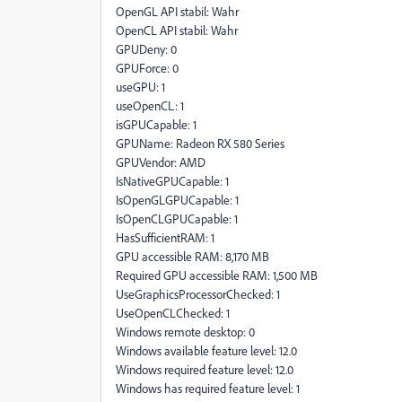
OpenGL API stabil: Wahr
OpenCL API stabil: Wahr
GPUDeny: 0
GPUForce: 0
useGPU: 1
useOpenCL: 1
isGPUCapable: 1
GPUName: Radeon RX 580 Series
GPUVendor: AMD
IsNativeGPUCapable: 1
IsOpenGLGPUCapable: 1
IsOpenCLGPUCapable: 1
HasSufficientRAM: 1
GPU accessible RAM: 8,170 MB
Required GPU accessible RAM: 1,500 MB
UseGraphicsProcessorChecked: 1
UseOpenCLChecked: 1
Windows remote desktop: 0
Windows available feature level: 12.0
Windows required feature level: 12.0
Windows has required feature level: 1