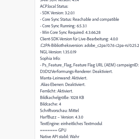
ACP.local Status:
- SDK Version: 3.2.0.1
- Core Sync Status: Reachable and compatible
- Core Sync Running: 6.5.3.1
- Min Core Sync Required: 4.3.66.28
Client-SDK-Version für Live-Bearbeitung: 4.0.0
.C2PA-Bibliotheksversion: adobe_c2pa/0.7.6 c2pa-rs/0.25.
NGL-Version: 1.35.0.19
Sophia Info:
- Ps_Feature_Flag, Feature Flag URL (AEM) campaignID:5
D3D12Verformungs-Renderer: Deaktiviert.
Manta-Leinwand: Aktiviert.
.Alias-Ebenen: Deaktiviert.
Fernlicht: Aktiviert.
Bildkachelgröße: 1028 KB
Bildcache: 4
Schriftvorschau: Mittel
HarfBuzz – Version: 4.3.0
TextEngine: einheitliches Textmodul
======= GPU
Native API stabil: Wahr