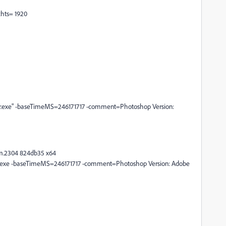
chts= 1920
er.exe" -baseTimeMS=246171717 -comment=Photoshop Version:
.m.2304 824db35 x64
er.exe -baseTimeMS=246171717 -comment=Photoshop Version: Adobe