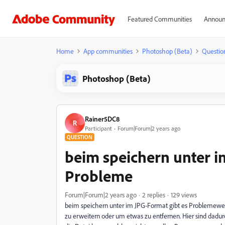
Featured Communities
Announ
Home
App communities
Photoshop (Beta)
Questio
Photoshop (Beta)
Rainer5DC8
R
Participant
Forum|Forum|2 years ago
QUESTION
beim speichern unter i
Probleme
Forum|Forum|2 years ago
2 replies
129 views
beim speichern unter im JPG-Format gibt es Problemewenn
zu erweitern oder um etwas zu entfernen. Hier sind dadu