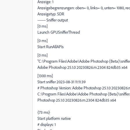
Anzeige: 1
Anzeigebegrenzungen: oben= 0, links= 0, unten= 1080, re
Anzeigetyp: SDR
------- Sniffer output
[0 ms]
Launch GPUSnifferThread
[0 ms]
Start RunAllAPIs
[0 ms]
"C:\Program Files\Adobe\Adobe Photoshop (Beta)\sniff
Adobe Photoshop 25.1.0 20230826.m.2304 824db35 x64
[1300 ms]
Start sniffer 2023-08-31 11:11:39
# Photoshop Version: Adobe Photoshop 25.1.0 20230826
C:\Program Files\Adobe\Adobe Photoshop (Beta)\sniff
Photoshop 25.1.0 20230826.m.2304 824db35 x64
{73 ms}
Start platform native
# displays: 1