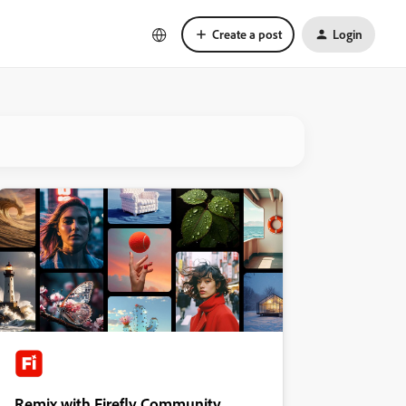
Create a post
Login
Remix with Firefly Community