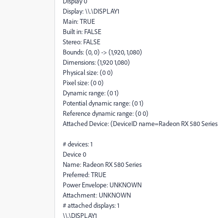
Display 0
Display: \\.\DISPLAY1
Main: TRUE
Built in: FALSE
Stereo: FALSE
Bounds: (0, 0) -> (1,920, 1,080)
Dimensions: (1,920 1,080)
Physical size: (0 0)
Pixel size: (0 0)
Dynamic range: (0 1)
Potential dynamic range: (0 1)
Reference dynamic range: (0 0)
Attached Device: (DeviceID name=Radeon RX 580 Series
# devices: 1
Device 0
Name: Radeon RX 580 Series
Preferred: TRUE
Power Envelope: UNKNOWN
Attachment: UNKNOWN
# attached displays: 1
\\.\DISPLAY1