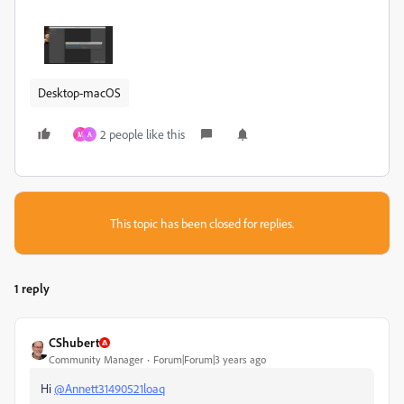
Desktop-macOS
2 people like this
M
A
This topic has been closed for replies.
1 reply
CShubert
Community Manager
Forum|Forum|3 years ago
Hi
@Annett31490521loaq