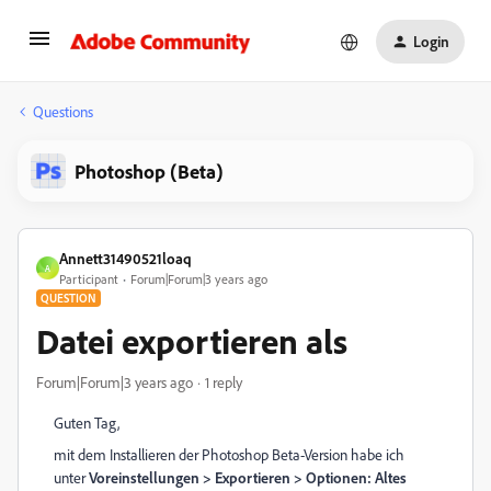
Login
Questions
Photoshop (Beta)
Annett31490521loaq
A
Participant
Forum|Forum|3 years ago
QUESTION
Datei exportieren als
Forum|Forum|3 years ago
1 reply
Guten Tag,
mit dem Installieren der Photoshop Beta-Version habe ich
unter
Voreinstellungen > Exportieren > Optionen: Altes