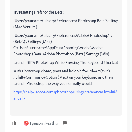
Try resetting Prefs for the Beta:
/Users/yourname/Library/Preferences/ Photoshop Beta Settings
(Mac Ventura)
/Users/yourname/Library/Preferences/Adobe\ Photoshop\ \
(Beta\)\ Settings (Mac)
C:\Users\user name\AppData\Roaming\Adobe\Adobe
Photoshop (Beta)\Adobe Photoshop (Beta) Settings )Win)
Launch BETA Photoshop While Pressing The Keyboard Shortcut
With Photoshop closed, press and hold Shift+Ctrl+Alt (Win)
/ Shift+Command+Option (Mac) on your keyboard and then
Launch Photoshop the way you normally would.
https://helpx.adobe.com/photoshop/using/preferences.html#M
anually
1 person likes this
P