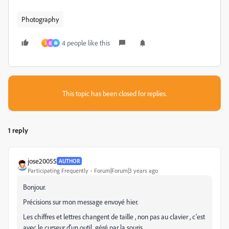
Photography
4 people like this
3
祖
秦
This topic has been closed for replies.
1 reply
jose20055
AUTHOR
Participating Frequently
Forum|Forum|3 years ago
Bonjour.
Précisions sur mon message envoyé hier.
Les chiffres et lettres changent de taille , non pas au clavier , c'est
avec le curseur d'un outil géré par la souris.