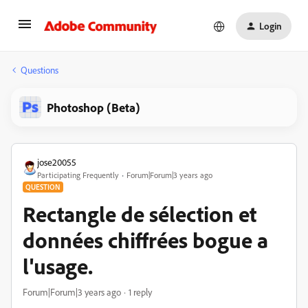
Login
Questions
Photoshop (Beta)
jose20055
Participating Frequently
Forum|Forum|3 years ago
QUESTION
Rectangle de sélection et
données chiffrées bogue a
l'usage.
Forum|Forum|3 years ago
1 reply