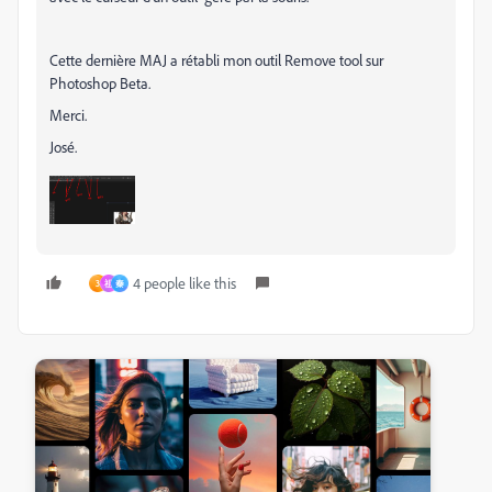
Cette dernière MAJ a rétabli mon outil Remove tool sur
Photoshop Beta.
Merci.
José.
4 people like this
3
祖
秦