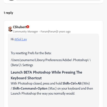
1 reply
CShubert
Community Manager
Forum|Forum|3 years ago
Hi
@Sol Lav
Try resetting Prefs for the Beta:
/Users/yourname/Library/Preferences/Adobe\ Photoshop\ \
(Beta\)\ Settings
Launch BETA Photoshop While Pressing The
Keyboard Shortcut
With Photoshop closed, press and hold
Shift+Ctrl+Alt
(Win)
/
Shift+Command+Option
(Mac) on your keyboard and then
Launch Photoshop the way you normally would.