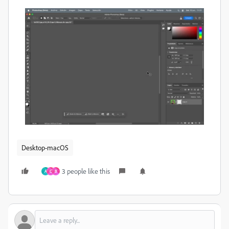
Desktop-macOS
3 people like this
A
C
B