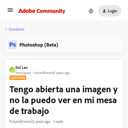
Login
Questions
Photoshop (Beta)
Sol Lav
S
Participant
Forum|Forum|3 years ago
QUESTION
Tengo abierta una imagen y
no la puedo ver en mi mesa
de trabajo
Forum|Forum|3 years ago
1 reply