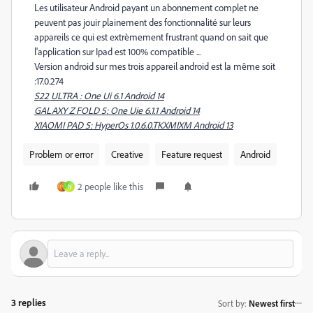
Les utilisateur Android payant un abonnement complet ne
peuvent pas jouir plainement des fonctionnalité sur leurs
appareils ce qui est extrèmement frustrant quand on sait que
l'application sur Ipad est 100% compatible ...
Version android sur mes trois appareil android est la même soit
:17.0.274
S22 ULTRA : One Ui 6.1 Android 14
GALAXY Z FOLD 5: One Uie 6.1.1 Android 14
XIAOMI PAD 5: HyperOs 1.0.6.0.TKXMIXM Android 13
Problem or error
Creative
Feature request
Android
2 people like this
N
3 replies
Sort by
:
Newest first