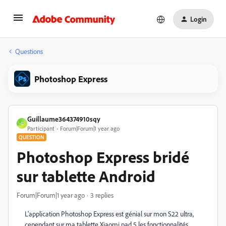
Login
Questions
Photoshop Express
Guillaume364374910sqy
G
Participant
Forum|Forum|1 year ago
QUESTION
Photoshop Express bridé
sur tablette Android
Forum|Forum|1 year ago
3 replies
L'application Photoshop Express est génial sur mon S22 ultra,
cependant sur ma tablette Xiaomi pad 5 les fonctionnalités