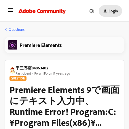
Login
Questions
Premiere Elements
平三郎南84863402
Participant
Forum|Forum|7 years ago
QUESTION
Premiere Elements 9で画面
にテキスト入力中、
Runtime Error! Program:C:
¥Program Files(x86)¥...