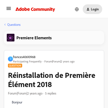
Login
Questions
Premiere Elements
frances40610968
F
Participating Frequently
Forum|Forum|2 years ago
QUESTION
Réinstallation de Première
Élément 2018
Forum|Forum|2 years ago
5 replies
Bonjour