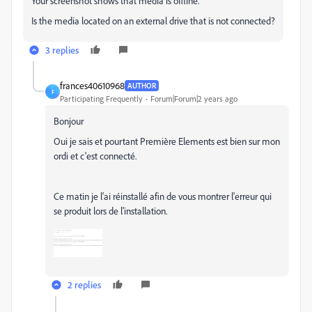
Your screenshot shows that media is offline.
Is the media located on an external drive that is not connected?
3 replies
frances40610968
AUTHOR
F
Participating Frequently
Forum|Forum|2 years ago
Bonjour
Oui je sais et pourtant Première Elements est bien sur mon
ordi et c'est connecté.
Ce matin je l'ai réinstallé afin de vous montrer l'erreur qui
se produit lors de l'installation.
2 replies