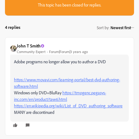
This topic has been closed for replies.
4 replies
Sort by
:
Newest first
John T Smith
Community Expert
Forum|Forum|3 years ago
Adobe programs no longer allow you to author a DVD
https://www.movavi.com/learning-portal/best-dvd-authoring-
software.html
Windows only DVD+BluRay
https://tmpgenc.pegasys-
inc.com/en/product/taw6.html
https://en.wikipedia.org/wiki/List_of_DVD_authoring_software
MANY are discontinued