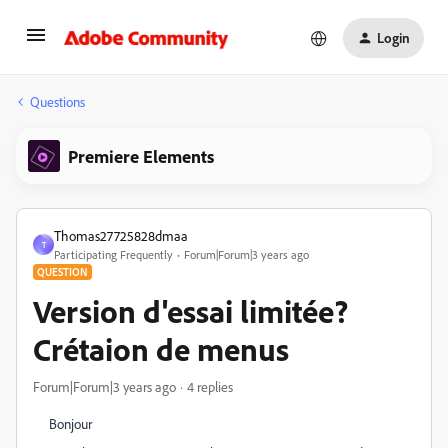
Login
Questions
Premiere Elements
Thomas27725828dmaa
T
Participating Frequently
Forum|Forum|3 years ago
QUESTION
Version d'essai limitée?
Crétaion de menus
Forum|Forum|3 years ago
4 replies
Bonjour