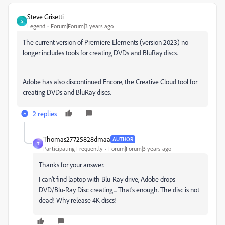
Steve Grisetti
S
Legend
Forum|Forum|3 years ago
The current version of Premiere Elements (version 2023) no
longer includes tools for creating DVDs and BluRay discs.
Adobe has also discontinued Encore, the Creative Cloud tool for
creating DVDs and BluRay discs.
2 replies
Thomas27725828dmaa
AUTHOR
T
Participating Frequently
Forum|Forum|3 years ago
Thanks for your answer.
I can't find laptop with Blu-Ray drive, Adobe drops
DVD/Blu-Ray Disc creating...
That's enough.
The disc is not
dead!
Why release 4K discs!