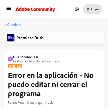
Login
Questions
Premiere Rush
Luis Adriano5FFD
L
Participant
Forum|Forum|5 years ago
QUESTION
Error en la aplicación - No
puedo editar ni cerrar el
programa
Forum|Forum|5 years ago
1 reply