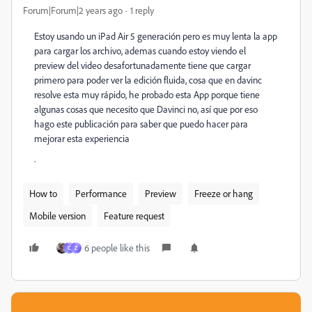
Forum|Forum|2 years ago
1 reply
Estoy usando un iPad Air 5 generación pero es muy lenta la app
para cargar los archivo, ademas cuando estoy viendo el
preview del video desafortunadamente tiene que cargar
primero para poder ver la edición fluida, cosa que en davinc
resolve esta muy rápido, he probado esta App porque tiene
algunas cosas que necesito que Davinci no, así que por eso
hago este publicación para saber que puedo hacer para
mejorar esta experiencia
.
How to
Performance
Preview
Freeze or hang
Mobile version
Feature request
6 people like this
C
Z