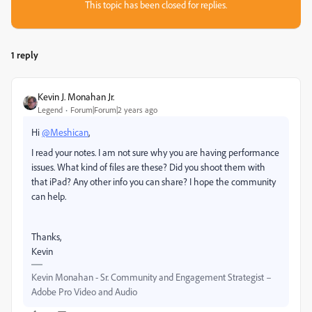
This topic has been closed for replies.
1 reply
Kevin J. Monahan Jr.
Legend
Forum|Forum|2 years ago
Hi
@Meshican
,
I read your notes. I am not sure why you are having performance
issues. What kind of files are these? Did you shoot them with
that iPad? Any other info you can share? I hope the community
can help.
Thanks,
Kevin
Kevin Monahan - Sr. Community and Engagement Strategist –
Adobe Pro Video and Audio