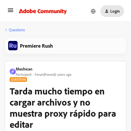
Login
Questions
Premiere Rush
Meshican
M
Participant
Forum|Forum|2 years ago
QUESTION
Tarda mucho tiempo en
cargar archivos y no
muestra proxy rápido para
editar