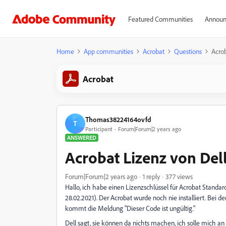
Featured Communities
Announ
Home
App communities
Acrobat
Questions
Acrob
Acrobat
Thomas38224164ovfd
T
Participant
Forum|Forum|2 years ago
ANSWERED
Acrobat Lizenz von Del
Forum|Forum|2 years ago
1 reply
377 views
Hallo, ich habe einen Lizenzschlüssel für Acrobat Stand
28.02.2021). Der Acrobat wurde noch nie installiert. Bei
kommt die Meldung "Dieser Code ist ungültig."
Dell sagt, sie können da nichts machen, ich solle mich 