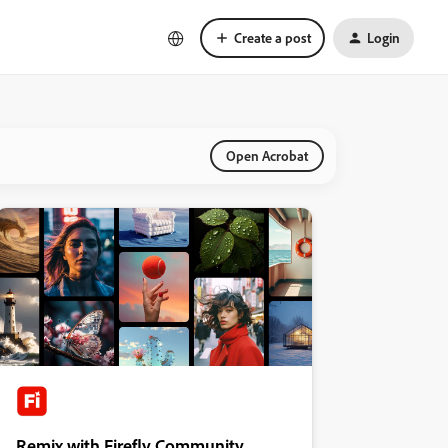
Create a post
Login
Open Acrobat
Remix with Firefly Community