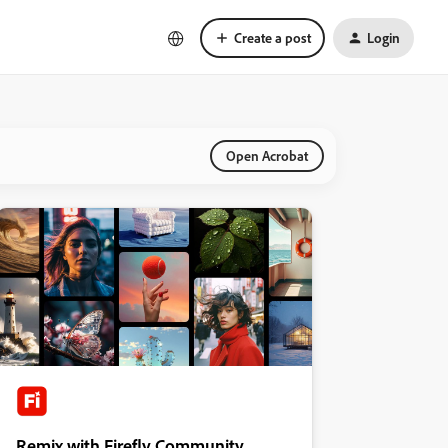
Create a post
Login
Open Acrobat
Remix with Firefly Community