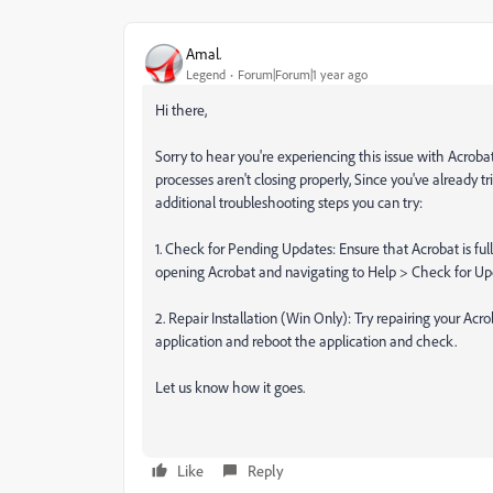
Amal.
Legend
Forum|Forum|1 year ago
Hi there,
Sorry to hear you're experiencing this issue with Acrobat
processes aren't closing properly, Since you've already t
additional troubleshooting steps you can try:
1. Check for Pending Updates: Ensure that Acrobat is full
opening Acrobat and navigating to Help > Check for Upda
2. Repair Installation (Win Only): Try repairing your Acro
application and reboot the application and check.
Let us know how it goes.
Like
Reply