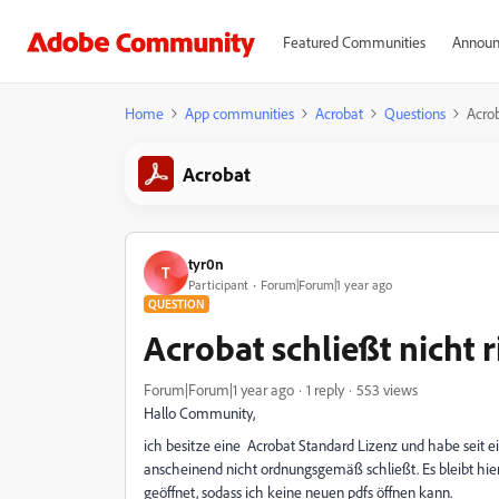
Featured Communities
Announ
Home
App communities
Acrobat
Questions
Acrob
Acrobat
tyr0n
T
Participant
Forum|Forum|1 year ago
QUESTION
Acrobat schließt nicht r
Forum|Forum|1 year ago
1 reply
553 views
Hallo Community,
ich besitze eine Acrobat Standard Lizenz und habe seit 
anscheinend nicht ordnungsgemäß schließt. Es bleibt h
geöffnet, sodass ich keine neuen pdfs öffnen kann.