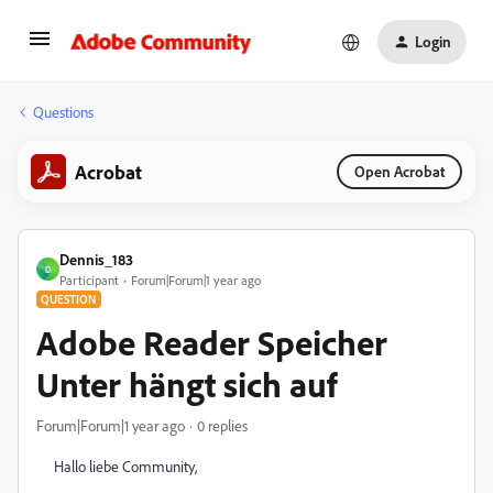
Login
Questions
Acrobat
Open Acrobat
Dennis_183
D
Participant
Forum|Forum|1 year ago
QUESTION
Adobe Reader Speicher
Unter hängt sich auf
Forum|Forum|1 year ago
0 replies
Hallo liebe Community,