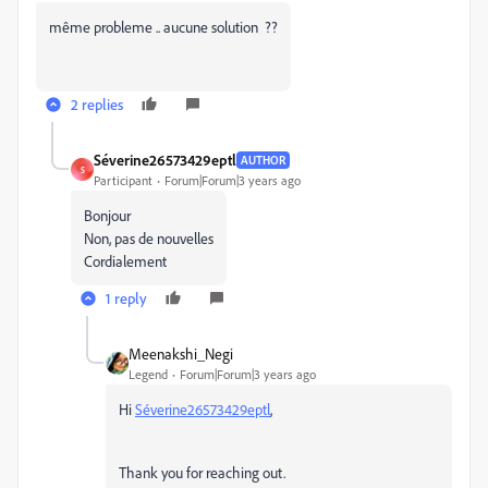
même probleme .. aucune solution ??
2 replies
Séverine26573429eptl
AUTHOR
S
Participant
Forum|Forum|3 years ago
Bonjour
Non, pas de nouvelles
Cordialement
1 reply
Meenakshi_Negi
Legend
Forum|Forum|3 years ago
Hi
Séverine26573429eptl
,
Thank you for reaching out.