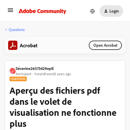
Login
Questions
Acrobat
Open Acrobat
Séverine26573429eptl
S
Participant
Forum|Forum|3 years ago
QUESTION
Aperçu des fichiers pdf
dans le volet de
visualisation ne fonctionne
plus