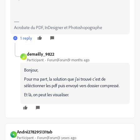
Acrobate du PDF, InDesigner et Photoshopographe
1 reply
demailly_9822
D
Participant
Forum|Forum|9 months ago
Bonjour,
Pour ma part, la solution que j'ai trouvé c'est de
séléctionner les pdf puis envoyé vers dossier compressé.
Et là, on peut les visualiser.
André278295131tab
A
Participant
Forum|Forum|3 years ago