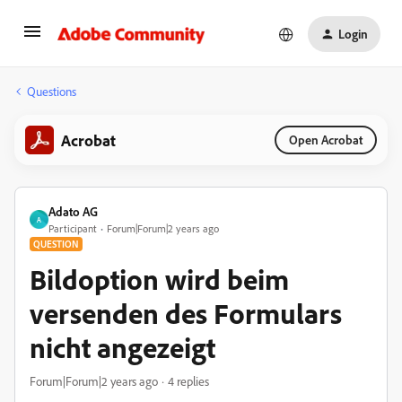
Login
Questions
Acrobat
Open Acrobat
Adato AG
A
Participant
Forum|Forum|2 years ago
QUESTION
Bildoption wird beim
versenden des Formulars
nicht angezeigt
Forum|Forum|2 years ago
4 replies