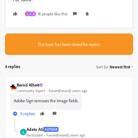
18 people like this
E
L
A
This topic has been closed for replies.
4 replies
Sort by
:
Newest first
Bernd Alheit
Community Expert
Forum|Forum|2 years ago
Adobe Sign removes the image fields.
3 replies
Adato AG
AUTHOR
A
Participant
Forum|Forum|2 years ago