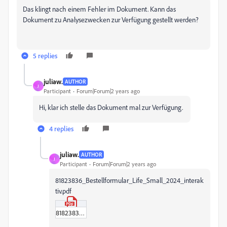
Das klingt nach einem Fehler im Dokument. Kann das
Dokument zu Analysezwecken zur Verfügung gestellt werden?
5 replies
juliaw.
AUTHOR
J
Participant
Forum|Forum|2 years ago
Hi, klar ich stelle das Dokument mal zur Verfügung.
4 replies
juliaw.
AUTHOR
J
Participant
Forum|Forum|2 years ago
81823836_Bestellformular_Life_Small_2024_interak
tiv.pdf
81823836_Bestellformular_Life_Small_2024_interaktiv.pdf