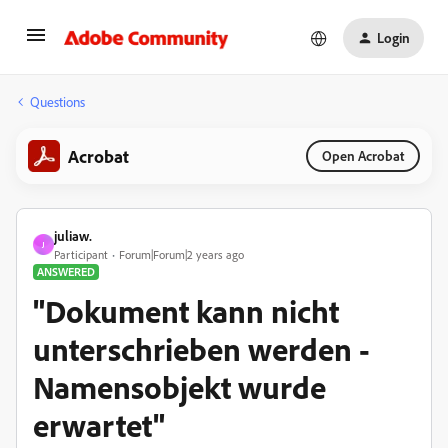
Login
Questions
Acrobat
Open Acrobat
juliaw.
J
Participant
Forum|Forum|2 years ago
ANSWERED
"Dokument kann nicht
unterschrieben werden -
Namensobjekt wurde
erwartet"