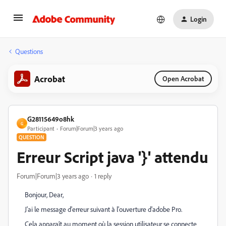
Login
Questions
Acrobat
Open Acrobat
G28115649o8hk
G
Participant
Forum|Forum|3 years ago
QUESTION
Erreur Script java '}' attendu
Forum|Forum|3 years ago
1 reply
Bonjour, Dear,
J'ai le message d'erreur suivant à l'ouverture d'adobe Pro.
Cela apparaît au moment où la session utilisateur se connecte