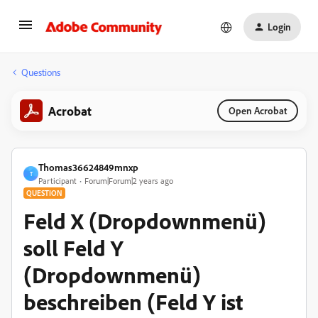
Login
Questions
Acrobat
Open Acrobat
Thomas36624849mnxp
T
Participant
Forum|Forum|2 years ago
QUESTION
Feld X (Dropdownmenü)
soll Feld Y
(Dropdownmenü)
beschreiben (Feld Y ist