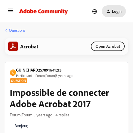
Login
Questions
Acrobat
Open Acrobat
GUINCHARD257891641213
G
Participant
Forum|Forum|3 years ago
QUESTION
Impossible de connecter
Adobe Acrobat 2017
Forum|Forum|3 years ago
4 replies
Bonjour,