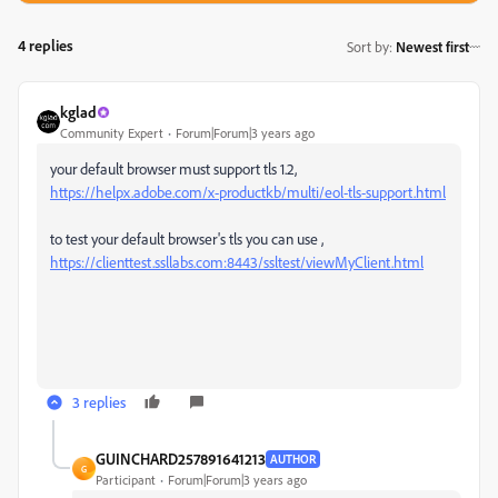
4 replies
Sort by
:
Newest first
kglad
Community Expert
Forum|Forum|3 years ago
your default browser must support tls 1.2,
https://helpx.adobe.com/x-productkb/multi/eol-tls-support.html
to test your default browser's tls you can use ,
https://clienttest.ssllabs.com:8443/ssltest/viewMyClient.html
3 replies
GUINCHARD257891641213
AUTHOR
G
Participant
Forum|Forum|3 years ago