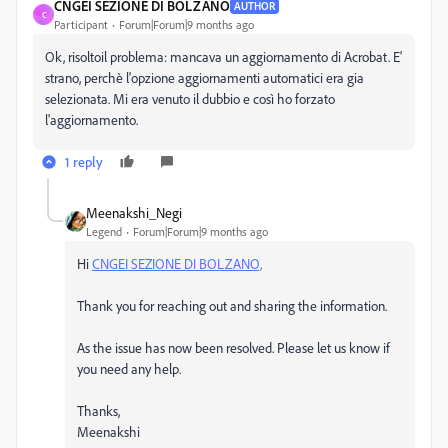
CNGEI SEZIONE DI BOLZANO
AUTHOR
C
Participant
Forum|Forum|9 months ago
Ok, risoltoil problema: mancava un aggiornamento di Acrobat. E'
strano, perchè l'opzione aggiornamenti automatici era gia
selezionata. Mi era venuto il dubbio e così ho forzato
l'aggiornamento.
1 reply
Meenakshi_Negi
Legend
Forum|Forum|9 months ago
Hi
CNGEI SEZIONE DI BOLZANO,
Thank you for reaching out and sharing the information.
As the issue has now been resolved. Please let us know if
you need any help.
Thanks,
Meenakshi