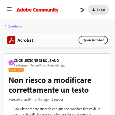
Login
Questions
Acrobat
Open Acrobat
CNGEI SEZIONE DI BOLZANO
C
Participant
Forum|Forum|9 months ago
QUESTION
Non riesco a modificare
correttamente un testo
Forum|Forum|9 months ago
2 replies
Ciao, ultimamente succede che quando modifico il testo di un
documento .pdf , la parola che ho modificato o aggiunto,