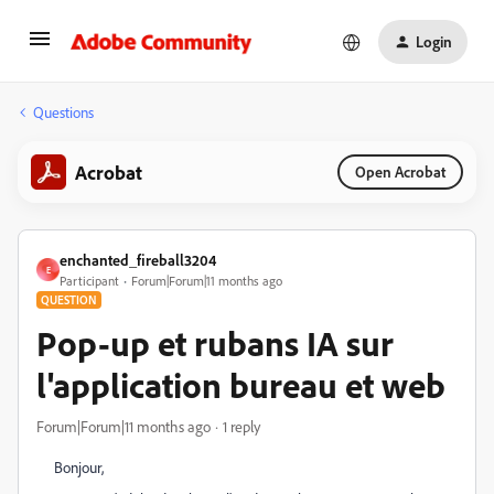
Login
Questions
Acrobat
Open Acrobat
enchanted_fireball3204
E
Participant
Forum|Forum|11 months ago
QUESTION
Pop-up et rubans IA sur
l'application bureau et web
Forum|Forum|11 months ago
1 reply
Bonjour,