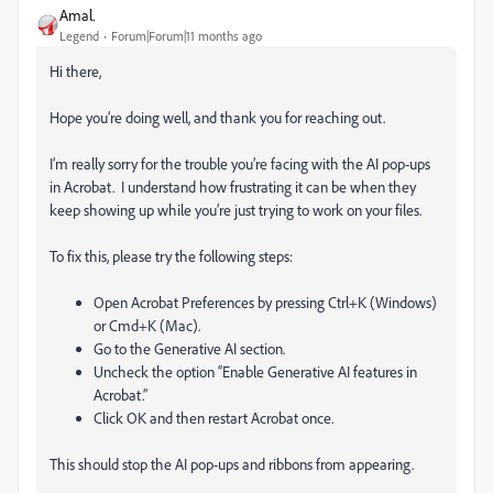
Amal.
Legend
Forum|Forum|11 months ago
Hi there,
Hope you’re doing well, and thank you for reaching out.
I’m really sorry for the trouble you’re facing with the AI pop-ups
in Acrobat. I understand how frustrating it can be when they
keep showing up while you’re just trying to work on your files.
To fix this, please try the following steps:
Open Acrobat Preferences by pressing Ctrl+K (Windows)
or Cmd+K (Mac).
Go to the Generative AI section.
Uncheck the option “Enable Generative AI features in
Acrobat.”
Click OK and then restart Acrobat once.
This should stop the AI pop-ups and ribbons from appearing.