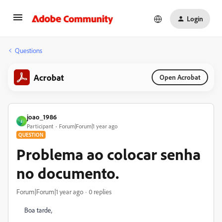
Login
Questions
Acrobat
Open Acrobat
joao_1986
J
Participant
Forum|Forum|1 year ago
QUESTION
Problema ao colocar senha
no documento.
Forum|Forum|1 year ago
0 replies
Boa tarde,