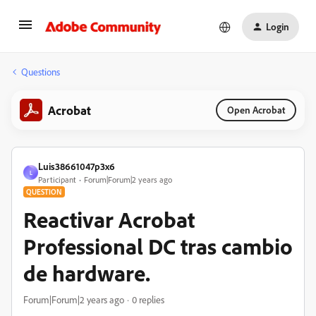
Login
Questions
Acrobat
Open Acrobat
Luis38661047p3x6
L
Participant
Forum|Forum|2 years ago
QUESTION
Reactivar Acrobat
Professional DC tras cambio
de hardware.
Forum|Forum|2 years ago
0 replies