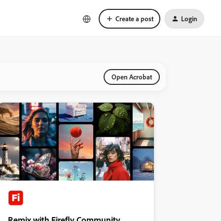
Create a post
Login
Open Acrobat
Remix with Firefly Community