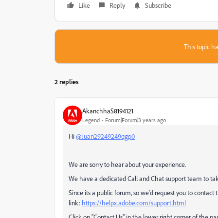
Like
Reply
Subscribe
This topic ha
2 replies
AkanchhaS8194121
Legend
Forum|Forum|3 years ago
Hi
@Juan29249249qgp0
We are sorry to hear about your experience.
We have a dedicated Call and Chat support team to tak
Since its a public forum, so we'd request you to contact
link:
https://helpx.adobe.com/support.html
Click on "Contact Us" in the lower right corner of the pa