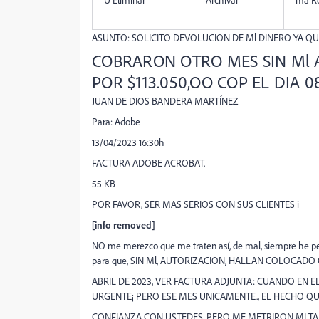
ASUNTO: SOLICITO DEVOLUCION DE Ml DINERO YA Q
COBRARON OTRO MES SIN Ml 
POR $113.050,OO COP EL DIA 0
JUAN DE DIOS BANDERA MARTÍNEZ
Para: Adobe
13/04/2023 16:30h
FACTURA ADOBE ACROBAT.
55 KB
POR FAVOR, SER MAS SERIOS CON SUS CLIENTES i
[info removed]
NO me merezco que me traten así, de mal, siempre he pe
para que, SIN Ml, AUTORIZACION, HALLAN COLOCADO
ABRIL DE 2023, VER FACTURA ADJUNTA: CUANDO EN E
URGENTE¡ PERO ESE MES UNICAMENTE.
, EL HECHO Q
CONFIANZA CON USTEDES, PERO ME METRIRON MI TAR