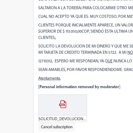
SALTARON A LA TORERAi PARA COLOCARME OTRO MES 
CUAL NO ACEPTO YA QUE ES: MUY COSTOSO, POR ME
CLIENTES PORQUE
INICIALMENTE A
PARECE, UN VALO
SUPERIOR DE $ 113.050,00COP, SIENDO ESTA ULTIMA
CLIENTES¡.
SOLICITO LA DEVOLUCION DE MI DINERO
Y QUE ME S
Ml TARJETA DE CREDITO TERMINADA EN 5722.
A MI
NO
12710312, ESPERO ME RESPONDAN,
YA Q
UE
NUNCA LO H
SEAN AMABLES, POR FAVOR RESPONDIENDOME. GRAC
Atentamente.
[
Personal information removed by moderator
]
SOLICITUD_DEVOLUCION_DE_MI_DINERO_ACROBATA-18_DE_ABRIL_DE_2023.pdf
Cancel subscription