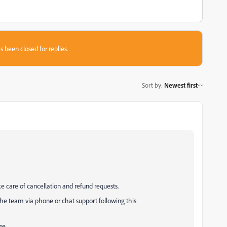
s been closed for replies.
Sort by
:
Newest first
e care of cancellation and refund requests.
 the team via phone or chat support following this
ge.