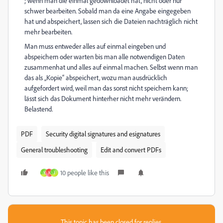
; wenn man die einmal gedownloadet hat, nicht oder nur
schwer bearbeiten. Sobald man da eine Angabe eingegeben
hat und abspeichert, lassen sich die Dateien nachträglich nicht
mehr bearbeiten.
Man muss entweder alles auf einmal eingeben und
abspeichern oder warten bis man alle notwendigen Daten
zusammenhat und alles auf einmal machen. Selbst wenn man
das als „Kopie“ abspeichert, wozu man ausdrücklich
aufgefordert wird, weil man das sonst nicht speichern kann;
lässt sich das Dokument hinterher nicht mehr verändern.
Belastend.
PDF
Security digital signatures and esignatures
General troubleshooting
Edit and convert PDFs
10 people like this
Y
N
J
This topic has been closed for replies.