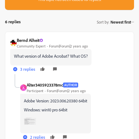
6 replies
Sort by
:
Newest first
Bernd Alheit
Community Expert
Forum|Forum|2 years ago
What version of Adobe Acrobat? What OS?
3 replies
Alter3405923378mc
AUTHOR
A
Participant
Forum|Forum|2 years ago
Adobe Version: 2023.006.20380 64bit
Windows: win10 pro 64bit
2 replies