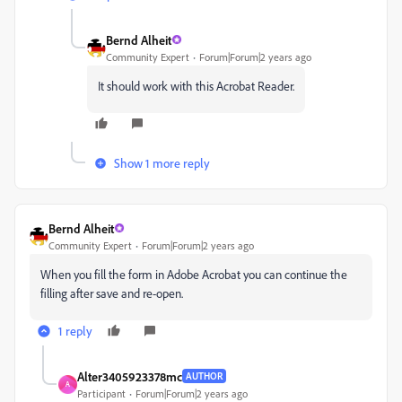
Bernd Alheit
Community Expert
Forum|Forum|2 years ago
It should work with this Acrobat Reader.
Show 1 more reply
Bernd Alheit
Community Expert
Forum|Forum|2 years ago
When you fill the form in Adobe Acrobat you can continue the
filling after save and re-open.
1 reply
Alter3405923378mc
AUTHOR
A
Participant
Forum|Forum|2 years ago