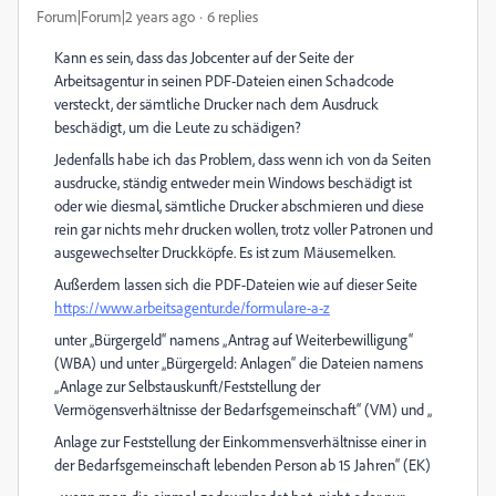
Forum|Forum|2 years ago
6 replies
Kann es sein, dass das Jobcenter auf der Seite der
Arbeitsagentur in seinen PDF-Dateien einen Schadcode
versteckt, der sämtliche Drucker nach dem Ausdruck
beschädigt, um die Leute zu schädigen?
Jedenfalls habe ich das Problem, dass wenn ich von da Seiten
ausdrucke, ständig entweder mein Windows beschädigt ist
oder wie diesmal, sämtliche Drucker abschmieren und diese
rein gar nichts mehr drucken wollen, trotz voller Patronen und
ausgewechselter Druckköpfe. Es ist zum Mäusemelken.
Außerdem lassen sich die PDF-Dateien wie auf dieser Seite
https://www.arbeitsagentur.de/formulare-a-z
unter „Bürgergeld“ namens „Antrag auf Weiterbewilligung“
(WBA) und unter „Bürgergeld: Anlagen“ die Dateien namens
„Anlage zur Selbstauskunft/Feststellung der
Vermögensverhältnisse der Bedarfsgemeinschaft“ (VM) und „
Anlage zur Feststellung der Einkommensverhältnisse einer in
der Bedarfsgemeinschaft lebenden Person ab 15 Jahren“ (EK)