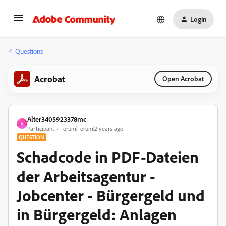
Login
Questions
Acrobat
Open Acrobat
Alter3405923378mc
A
Participant
Forum|Forum|2 years ago
QUESTION
Schadcode in PDF-Dateien
der Arbeitsagentur -
Jobcenter - Bürgergeld und
in Bürgergeld: Anlagen