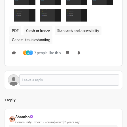
PDF
Crash or freeze
Standards and accessibility
General troubleshooting
7 people like this
D
X
J
1 reply
Abambo
Community Expert
Forum|Forum|2 years ago