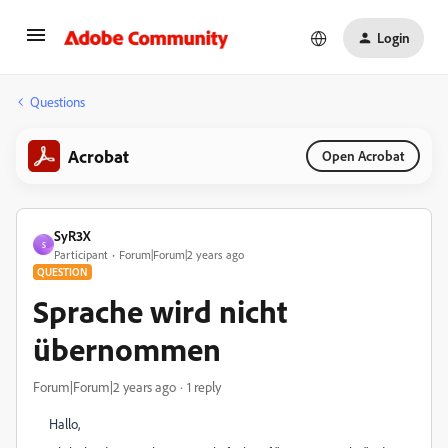
Login
Questions
Acrobat
Open Acrobat
SyR3X
S
Participant
Forum|Forum|2 years ago
QUESTION
Sprache wird nicht
übernommen
Forum|Forum|2 years ago
1 reply
Hallo,