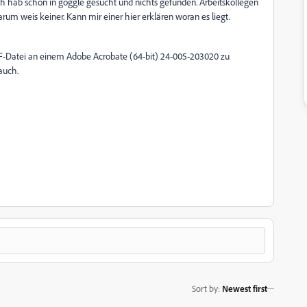
ch hab schon in goggle gesucht und nichts gefunden. Arbeitskollegen
arum weis keiner. Kann mir einer hier erklären woran es liegt.
F-Datei an einem Adobe Acrobate (64-bit) 24-005-203020 zu
auch.
Sort by
:
Newest first