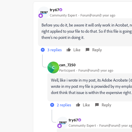
try67
Community Expert
Forum|Forum|1 year ago
Before you do it, be aware it will only work in Acrobat, 
right applied to your file to do that. So if this file is g
there's no point in doing it.
3 replies
Like
Reply
can_7250
C
Participant
Forum|Forum|1 year ago
Well, like i wrote in my post, its Adobe Acrobate (
wrote in my post my file is prowided by my employ
dont think that issue is within the expensive right
2 replies
Like
Reply
try67
Community Expert
Forum|Forum|1 year a