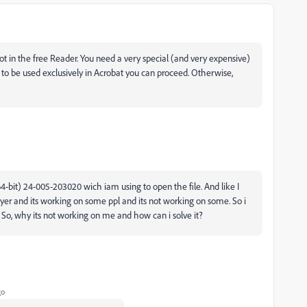
not in the free Reader. You need a very special (and very expensive)
oing to be used exclusively in Acrobat you can proceed. Otherwise,
64-bit) 24-005-203020 wich iam using to open the file. And like I
er and its working on some ppl and its not working on some. So i
. So, why its not working on me and how can i solve it?
go