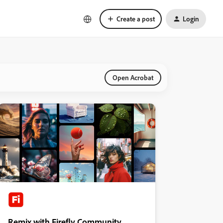
Create a post
Login
Open Acrobat
Remix with Firefly Community