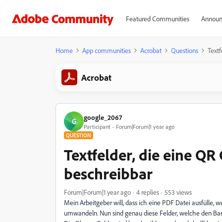
Featured Communities
Announ
Home
App communities
Acrobat
Questions
Textf
Acrobat
google_2067
G
Participant
Forum|Forum|1 year ago
QUESTION
Textfelder, die eine QR
beschreibbar
Forum|Forum|1 year ago
4 replies
553 views
Mein Arbeitgeber will, dass ich eine PDF Datei ausfülle, 
umwandeln. Nun sind genau diese Felder, welche den Barco