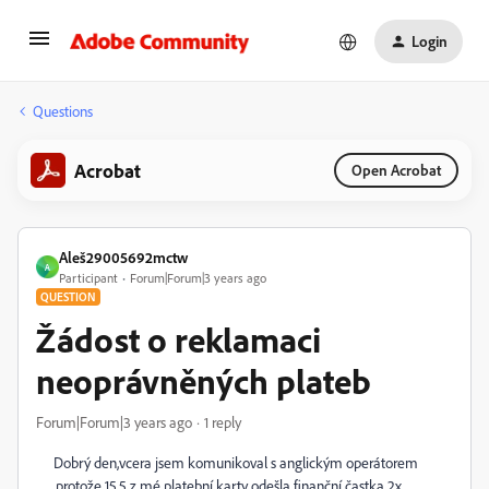
Login
Questions
Acrobat
Open Acrobat
Aleš29005692mctw
A
Participant
Forum|Forum|3 years ago
QUESTION
Žádost o reklamaci
neoprávněných plateb
Forum|Forum|3 years ago
1 reply
Dobrý den,vcera jsem komunikoval s anglickým operátorem
,protože 15.5 z mé platební karty odešla finanční častka 2x