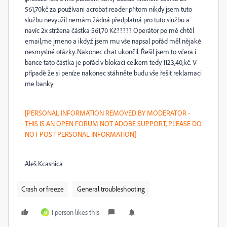
561,70kč za používani acrobat reader přitom nikdy jsem tuto
službu nevyužil nemám žádná předplatná pro tuto službu a
navíc 2x stržena částka 561,70 Kč????? Operátor po mě chtěl
email,me jmeno a ikdyž jsem mu vše napsal pořád měl nějaké
nesmyslné otázky. Nakonec chat ukončil. Řešil jsem to včera i
bance tato částka je pořád v blokaci celkem tedy 1123,40,kč. V
případě že si peníze nakonec stáhněte budu vše řešit reklamaci
me banky
[PERSONAL INFORMATION REMOVED BY MODERATOR -
THIS IS AN OPEN FORUM NOT ADOBE SUPPORT, PLEASE DO
NOT POST PERSONAL INFORMATION]
Aleš Kcasnica
Crash or freeze
General troubleshooting
1 person likes this
M