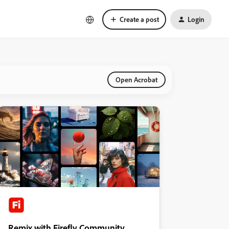
Create a post
Login
Open Acrobat
Remix with Firefly Community