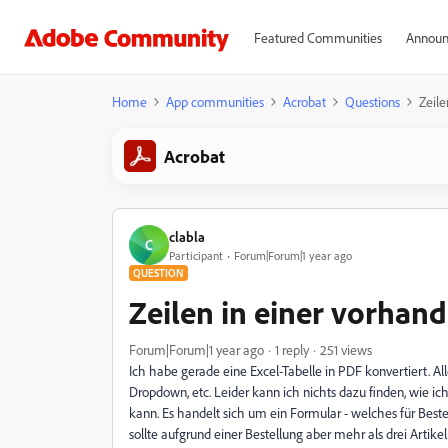
Featured Communities
Announ
Home
App communities
Acrobat
Questions
Zeile
Acrobat
clabla
C
Participant
Forum|Forum|1 year ago
QUESTION
Zeilen in einer vorhan
Forum|Forum|1 year ago
1 reply
251 views
Ich habe gerade eine Excel-Tabelle in PDF konvertiert. Alle
Dropdown, etc. Leider kann ich nichts dazu finden, wie i
kann. Es handelt sich um ein Formular - welches für Beste
sollte aufgrund einer Bestellung aber mehr als drei Artike