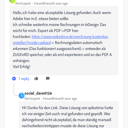
O
Participant
Forum|Forum|1 year ago
Hallo, ich habe eine akzeptable Lösung gefunden. Auch wenn
Adobe hier m.E. etwas bieten sollte.
Ich schreibe weiterhin meine Rechnungen in InDesign. Das
reicht für mich. Export als PDF->PDF hier
hochladen:
https://www.spiketime.de/erechnung-kostenlos-
erstellen?mode=upload
-> Rechnungsdaten automatisch
erkennen (Das funktioniert ausgezeichent)-> entweder als
ZUGFeRD speicher, oder als xml exportieren und an das PDF A
anhängen.
Viel Erfolg!
1 reply
social_dare0126
S
Participant
Forum|Forum|1 year ago
Hi! Danke für den Link. Diese Lösung von spiketime hatte
ich vor einiger Zeit auch mal gefunden und geprüft. War
dahingehend nicht akzeptabel, da man ständig manuell
nacharbeiten/eintippen musste da diese Lösung nur