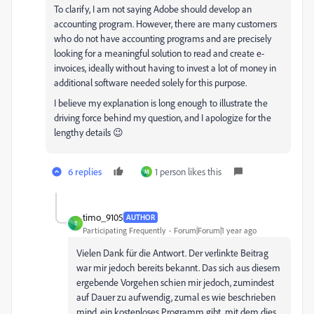
To clarify, I am not saying Adobe should develop an
accounting program. However, there are many customers
who do not have accounting programs and are precisely
looking for a meaningful solution to read and create e-
invoices, ideally without having to invest a lot of money in
additional software needed solely for this purpose.
I believe my explanation is long enough to illustrate the
driving force behind my question, and I apologize for the
lengthy details 😉
6 replies
1 person likes this
M
timo_9105
AUTHOR
T
Participating Frequently
Forum|Forum|1 year ago
Vielen Dank für die Antwort. Der verlinkte Beitrag
war mir jedoch bereits bekannt. Das sich aus diesem
ergebende Vorgehen schien mir jedoch, zumindest
auf Dauer zu aufwendig, zumal es wie beschrieben
mind. ein kostenloses Programm gibt, mit dem dies