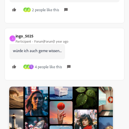
2 people like this
M
A
ingo_5025
I
Participant
Forum|Forum|1 year ago
würde ich auch gerne wissen....
4 people like this
M
A
J