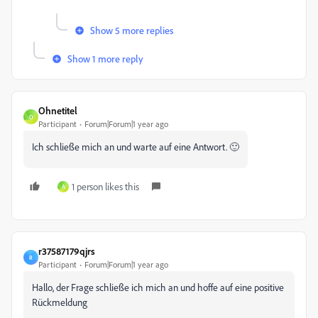
Show 5 more replies
Show 1 more reply
Ohnetitel
O
Participant
Forum|Forum|1 year ago
Ich schließe mich an und warte auf eine Antwort. 🙂
1 person likes this
A
r37587179qjrs
R
Participant
Forum|Forum|1 year ago
Hallo, der Frage schließe ich mich an und hoffe auf eine positive
Rückmeldung