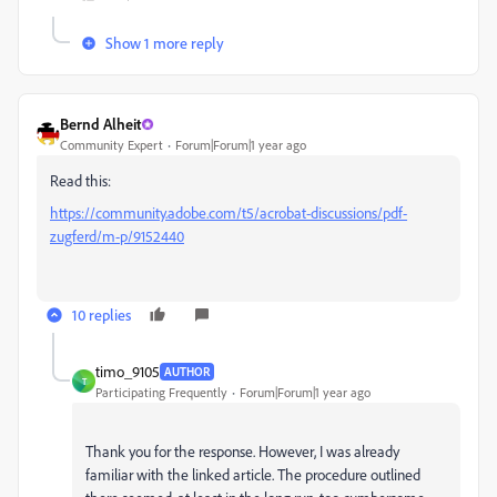
Show 1 more reply
Bernd Alheit
Community Expert
Forum|Forum|1 year ago
Read this:
https://community.adobe.com/t5/acrobat-discussions/pdf-
zugferd/m-p/9152440
10 replies
timo_9105
AUTHOR
T
Participating Frequently
Forum|Forum|1 year ago
Thank you for the response. However, I was already
familiar with the linked article. The procedure outlined