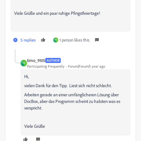
Viele Grüße und ein paar ruhige Pfingstfeiertage!
5 replies
1 person likes this
T
timo_9105
AUTHOR
T
Participating Frequently
Forum|Forum|1 year ago
Hi,
vielen Dank für den Tipp. Liest sich nicht schlecht.
Arbeiten gerade an einer umfänglicheren Lösung über
DocBox, aber das Programm scheint zu haloten was es
verspricht.
Viele Grüße