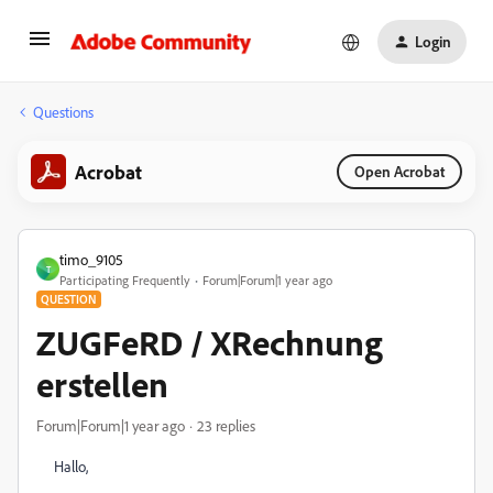
Login
Questions
Acrobat
Open Acrobat
timo_9105
T
Participating Frequently
Forum|Forum|1 year ago
QUESTION
ZUGFeRD / XRechnung
erstellen
Forum|Forum|1 year ago
23 replies
Hallo,