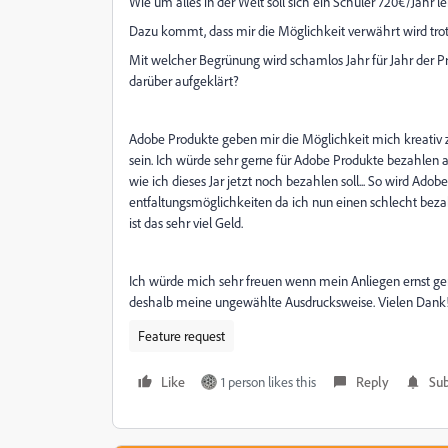
Wie um alles in der Welt soll sich ein Schüler 720€/Jahr l
Dazu kommt, dass mir die Möglichkeit verwährt wird tro
Mit welcher Begrünung wird schamlos Jahr für Jahr der Pr
darüber aufgeklärt?
Adobe Produkte geben mir die Möglichkeit mich kreativ z
sein. Ich würde sehr gerne für Adobe Produkte bezahlen ab
wie ich dieses Jar jetzt noch bezahlen soll... So wird Ado
entfaltungsmöglichkeiten da ich nun einen schlecht be
ist das sehr viel Geld.
Ich würde mich sehr freuen wenn mein Anliegen ernst ge
deshalb meine ungewählte Ausdrucksweise. Vielen Dank
Feature request
Like
1 person likes this
Reply
Sub