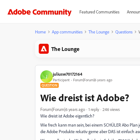
Featured Communities
Announ
Home
App communities
The Lounge
Questions
The Lounge
juliusw70172164
J
Participant
Forum|Forum|6 years ago
QUESTION
Wie dreist ist Adobe?
Forum|Forum|6 years ago
1 reply
246 views
Wie dreist ist Adobe eigentlich?
Wie frech kann man sein, bei einem SCHÜLER Abo Plan je
die Adobe Produkte rekativ gerne aber DAS ist einfach as