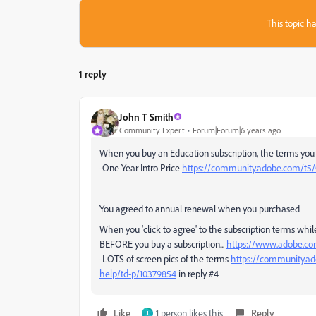
This topic ha
1 reply
John T Smith
Community Expert
Forum|Forum|6 years ago
When you buy an Education subscription, the terms you "c
-One Year Intro Price
https://community.adobe.com/t5/
You agreed to annual renewal when you purchased
When you 'click to agree' to the subscription terms whil
BEFORE you buy a subscription...
https://www.adobe.co
-LOTS of screen pics of the terms
https://community.ad
help/td-p/10379854
in reply #4
Like
1 person likes this
Reply
J