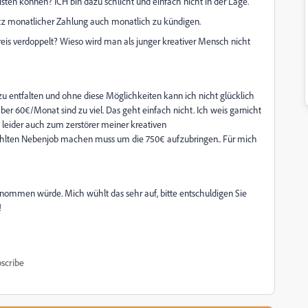
eisten können? ICH bin dazu schlicht und einfach nicht in der Lage.
tz monatlicher Zahlung auch monatlich zu kündigen.
eis verdoppelt? Wieso wird man als junger kreativer Mensch nicht
u entfalten und ohne diese Möglichkeiten kann ich nicht glücklich
er 60€/Monat sind zu viel. Das geht einfach nicht. Ich weis garnicht
be leider auch zum zerstörer meiner kreativen
zahlten Nebenjob machen muss um die 750€ aufzubringen.. Für mich
nommen würde. Mich wühlt das sehr auf, bitte entschuldigen Sie
!
scribe