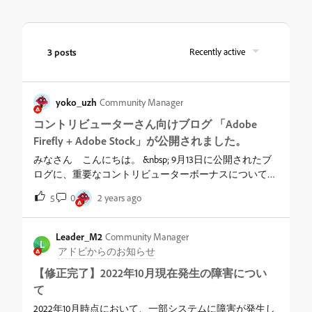
3 posts
Recently active
yoko_uzh
Community Manager
コントリビューターさん向けブログ 「Adobe
Firefly + Adobe Stock」が公開されました。
みなさん こんにちは。 &nbsp; 9月13日に公開されたブ
ログに、重要なコントリビューターボーナスについての
記述がありますので、こちらでも一部抜粋してご紹介し
0
2 years ago
5
ます。 既にコントリビューターさんである方も、検討
されている方もご一読ください。 &nbsp;
Leader_M2
Community Manager
L
Adobe Fireflyコント
アドビからのお知らせ
リビューター ボーナス フォトグラファー、デザイナ
【修正完了】2022年10月現在発生の障害につい
ー、イラストレーター、映像制作者、マルチメディアア
て
ーティストなど、あらゆるジャンルを横断するAdobe
Stockコントリビューターコミュニティは、クリエイテ
2022年10月時点において、一部システムに障害が発生し