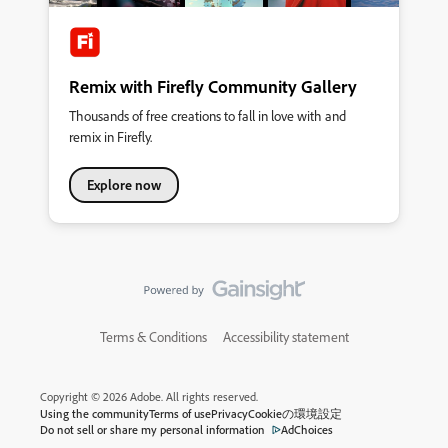
額はコントリビューターごとに異なりますが、Adobe
問題が発生しております。 →12/12 修正が確認されまし
す &nbsp; トップ画面の一番下にある『地域を変更』をク
Stockに提出された承認済み画像の総数と、2022年6月3
た。→12/9 大変申し訳ございません。再発の為現在急ぎ
リック &nbsp; 地域のメニューから、United Statesを選択
日から2023年6月2日までの12ヶ月間にそれらの画像が
修正作業を行っております。 →10/25 修正が確認されま
します。 &nbsp; US版のトップページが出たら、検索語
した。 &nbsp; 【回避策】 お手数ではございますが別途
を日本語で入力します。 検索結果が表示されます。
Remix with Firefly Community Gallery
メモ帳などへ入力したキーワードをコピーし、検索ボッ
&nbsp; ３．別の画面で入力したテキストをコピー＆ペー
クスへペーストをして検索を実施ください。 また、空
Thousands of free creations to fall in love with and
ストする 別のアプリケーションで入力した文字をトッ
白のまま検索や何かキーワードにて検索をいただいたの
remix in Firefly.
プ画面の検索窓にコピー＆ペーストすると、そのまま検
ちの画面であれば入力が可能となっております。その他
索を進めることができます。 &nbsp; 以上になります。ご
の回避方法については「こちら」の記事をご参照くださ
不便おかけいたします。
Explore now
い。
Terms & Conditions
Accessibility statement
Copyright © 2026 Adobe. All rights reserved.
Using the community
Terms of use
Privacy
Cookieの環境設定
Do not sell or share my personal information
AdChoices