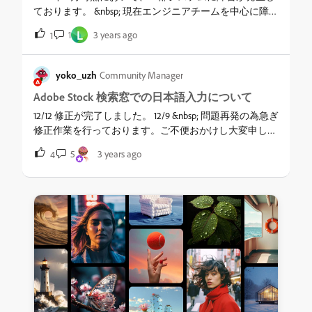
ィブなプロセスに欠かせない貢献者です。 &nbsp; そして
ております。 &nbsp; 現在エンジニアチームを中心に障害
アドビにとっても、Adobe Stockを通じたライセンス提供
の修復に努めておりますが、それぞれの問題につきまし
L
1
3 years ago
1
とAdobe Fireflyのトレーニングという2つの側面において
て、今できる回避策をご紹介させていただきます。アッ
不可欠な存在です。Adobe Stockユーザーは、ストック素
プデートがあり次第、本ページの内容も更新してまいり
材を使って作品の価値を高めたり、あらゆるかたちのア
ます。 ご不便おかけし恐縮ではございますが、ご確認
yoko_uzh
Community Manager
イデア検討に役立てたりしていますが、Adobe Fireflyは
お願いいたします。 &nbsp; &nbsp; 【問題①】縦長の動画
そのプロセスを加速する有用な副操縦士と位置づけるこ
Adobe Stock 検索窓での日本語入力について
素材が購入時にエラーを出してしまう。「無料でライセ
とができます。 &nbsp; これは、Adobe Stockコントリビュ
ンス」や「ライセンスを取得」のボタンをクリックして
12/12 修正が完了しました。 12/9 &nbsp; 問題再発の為急ぎ
ーターがアドビを通じて得る年間収益も増加する可能性
もダウンロードや購入が進まない事象が確認されており
修正作業を行っております。ご不便おかけし大変申し訳
があることを意味します。 規約により、アドビには
ます。 ※上記エラーが出た場合は購入エラーとなり支払
ございません。 10/25 9:50現在 修正が確認されました。
5
3 years ago
Adobe Stockコントリビューターが投稿したストック素材
4
いは発生いたしません。 →12/9 修正が確認されました。
ご不便おかけいたしました！ ------ 現在、Adobe Stockトッ
を生成AIモデルのトレーニングに使う許可がすでに与え
&nbsp; 【回避方法】 問題の修正までは縦長の素材を除い
プ画面でテキスト入力がうまくできないという事象が確
られています。また今回アドビは、Adobe Stockコントリ
た動画を検索いただくなどし、必要な動画をお探しいた
認されています。 &nbsp; 環境： Machintoshおよび
ビューターのコミュニティに新たな価値を提供すること
だきますようお願いいたします。 １．以下URLへアクセ
Windows ブラウザ：Safari、Chrome、Edge 入力方法：こ
を目的とした2つの具体的な施策を発表します。 &nbsp; 1
スし、画面上部のタブより「ビデオ」を選択します。
とえり、Microsoft IME、ATOK（Mac &amp; Win） &nbsp;
. Adobe Fireflyコントリビューター ボーナス スタンダード
https://stock.adobe.com/jp/ ２．検索ボックスにキーワー
上記の組み合わせでほとんどの場合発生します。 修正
コレクションおよびプレミアムコレクションに写真、ベ
ドを入れ素材の検索をします。３．画面左上のフィルタ
対応中ですが、解消されるまでの間以下の方法にてご利
クター、またはイラストが登録されており、その画像が
ーアイコンをクリックし「方向」にて「縦長を除いた項
用できますので、お試しください。 &nbsp; 【回避策】
Adobe Fireflyのトレーニング用に使用されたAdobe Stock
目にチェック」を入れます。 &nbsp; &nbsp; &nbsp; 【問題
１．１つ階層が下の検索画面から検索する
コントリビューターに、Adobe Fireflyコントリビュータ
②】検索ボックスへの入力が正しく行われない TOPペー
https://stock.adobe.com/jp/search &nbsp; &nbsp; ２．地域を
ーボーナスが支払われます。 &nbsp; この初回ボーナスの
ジの検索ボックスへテキストを入力することが出来ない
United Statesに切り替えると日本語入力が可能になりま